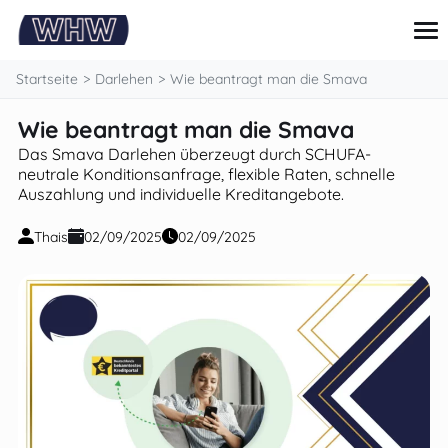
springen
Startseite
Darlehen
Wie beantragt man die Smava
Wie beantragt man die Smava
Kreditkarte
Das Smava Darlehen überzeugt durch SCHUFA-
Darlehen
neutrale Konditionsanfrage, flexible Raten, schnelle
Persönliche finanzen
Auszahlung und individuelle Kreditangebote.
Tipps und anleitungen
Investitionen
Thais
02/09/2025
02/09/2025