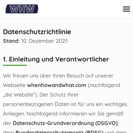
springen
Datenschutzrichtlinie
Stand:
10. Dezember 2025
Kreditkarte
Darlehen
Persönliche finanzen
1. Einleitung und Verantwortlicher
Tipps und anleitungen
Investitionen
Wir freuen uns über Ihren Besuch auf unserer
Webseite
whenhowandwhat.com
(nachfolgend
„die Website“). Der Schutz Ihrer
personenbezogenen Daten ist für uns ein wichtiges
Anliegen. Nachfolgend informieren wir Sie gemäß
der
Datenschutz-Grundverordnung (DSGVO)
,
dem
Bundesdatenschutzgesetz (BDSG)
und dem