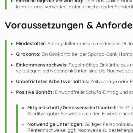
Einfache digitale Verwaltung:
Über das Online-Banki
komfortabel verwalten, Raten einsehen oder Sondert
Voraussetzungen & Anforde
Mindestalter:
Antragsteller müssen mindestens 18 Jah
Girokonto:
Ein Girokonto bei der Sparda-Bank Hambur
Einkommensnachweis:
Regelmäßige Einkünfte aus ni
vorzulegen; bei Nebeneinkünften sind die Nachweise eb
Unbefristetes Arbeitsverhältnis:
Zeitverträge oder P
Positive Bonität:
Einwandfreier Schufa-Eintrag und st
Mitgliedschaft/Genossenschaftsanteil:
Die Mit
Kreditvergabe. Sie wird durch den Erwerb eines G
Notwendige Unterlagen:
Gültiger Personalausw
Rentennachweise, ggf. Nachweise zu bestehend