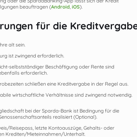
ng oder die SpardaBanking-App lässt sich der Kredit
ilgungen beauftragen (
Android
,
iOS
).
rungen für die Kreditvergab
re alt sein.
g ist zwingend erforderlich.
cht-selbstständiger Beschäftigung oder Rente sind
enfalls erforderlich.
robezeiten schließen eine Kreditvergabe in der Regel aus.
abile wirtschaftliche Verhältnisse sind zwingend notwendig.
gliedschaft bei der Sparda-Bank ist Bedingung für die
enossenschaftsanteils realisiert (Optional).
eis/Reisepass, letzte Kontoauszüge, Gehalts- oder
en Krediten/Mieteinnahmen/Unterhalt.