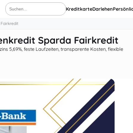
Kreditkarte
Darlehen
Persönli
Suche
nach:
Fairkredit
nkredit Sparda Fairkredit
s 5,69%, feste Laufzeiten, transparente Kosten, flexible