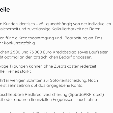
eile
en Kunden identisch – völlig unabhängig von der individuellen
cherheit und zuverlässige Kalkulierbarkeit der Raten.
ren für die Kreditbeantragung und -Bearbeitung an. Das
hr konkurrenzfähig.
chen 2.500 und 75.000 Euro Kreditbetrag sowie Laufzeiten
edit optimal an den tatsächlichen Bedarf anpassen.
tige Tilgungen können ohne Zusatzkosten jederzeit
e Freiheit stärkt.
hrt in wenigen Schritten zur Sofortentscheidung. Nach
meist sehr zeitnah auf das angegebene Konto.
bschließbare Restkreditversicherung (SpardaPKProtect)
kheit oder anderen finanziellen Engpässen – auch ohne