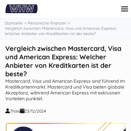
springen
Startseite
Persönliche finanzen
Vergleich zwischen Mastercard, Visa und American Express:
Welcher Anbieter von Kreditkarten ist der beste?
Kreditkarte
Vergleich zwischen Mastercard, Visa
Darlehen
und American Express: Welcher
Persönliche finanzen
Tipps und anleitungen
Anbieter von Kreditkarten ist der
Investitionen
beste?
Mastercard, Visa und American Express sind führend im
Kreditkartenmarkt. Mastercard und Visa bieten globale
Akzeptanz, während American Express mit exklusiven
Vorteilen punktet.
Thais
23/12/2024