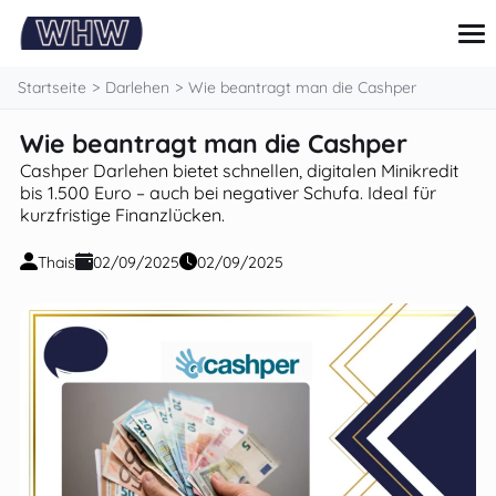
springen
Startseite
Darlehen
Wie beantragt man die Cashper
Wie beantragt man die Cashper
Kreditkarte
Cashper Darlehen bietet schnellen, digitalen Minikredit
Darlehen
bis 1.500 Euro – auch bei negativer Schufa. Ideal für
Persönliche finanzen
kurzfristige Finanzlücken.
Tipps und anleitungen
Investitionen
Thais
02/09/2025
02/09/2025