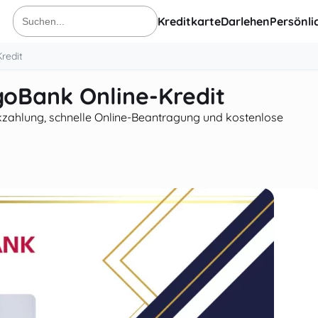
Kreditkarte
Darlehen
Persönli
Suche
nach:
redit
goBank Online-Kredit
kzahlung, schnelle Online-Beantragung und kostenlose