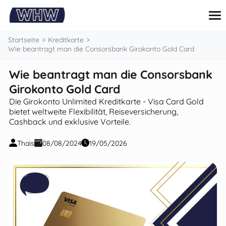
springen
Startseite
Kreditkarte
Wie beantragt man die Consorsbank Girokonto Gold Card
Wie beantragt man die Consorsbank
Kreditkarte
Darlehen
Girokonto Gold Card
Persönliche finanzen
Die Girokonto Unlimited Kreditkarte - Visa Card Gold
Tipps und anleitungen
bietet weltweite Flexibilität, Reiseversicherung,
Investitionen
Cashback und exklusive Vorteile.
Thais
08/08/2024
19/05/2026